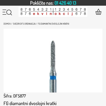
Pokličite nas:
01 426 40 13
DOMOV /
SVEDRI DFS ORDINACIJA /
FG DIAMANTNI DVOSLOJNI KRATKI
Šifra: DFS877
FG diamantni dvoslojni kratki