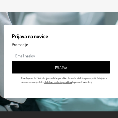
Prijava na novice
Promocije
PRIJAVA
Dovoljujem, da Ekvinokcij uporabi te podatke, da me kontaktira po e-pošti. Potrjujem,
da sem seznanjen(a) s
obdelave osebnih podatkov
trgovine Ekvinokcij.