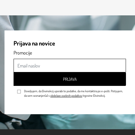
Prijava na novice
Promocije
PRIJAVA
Dovoljujem, da Ekvinokcij uporabi te podatke, da me kontaktira po e-pošti. Potrjujem,
da sem seznanjen(a) s
obdelave osebnih podatkov
trgovine Ekvinokcij.