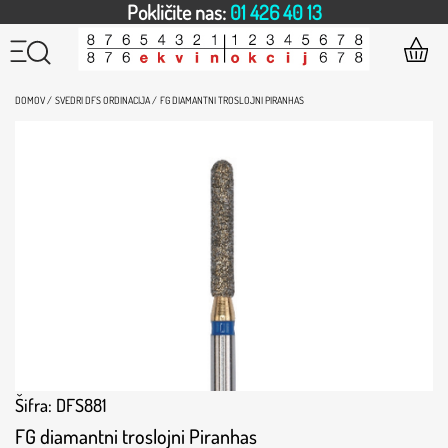
Pokličite nas:
01 426 40 13
DOMOV /
SVEDRI DFS ORDINACIJA /
FG DIAMANTNI TROSLOJNI PIRANHAS
Šifra: DFS881
FG diamantni troslojni Piranhas