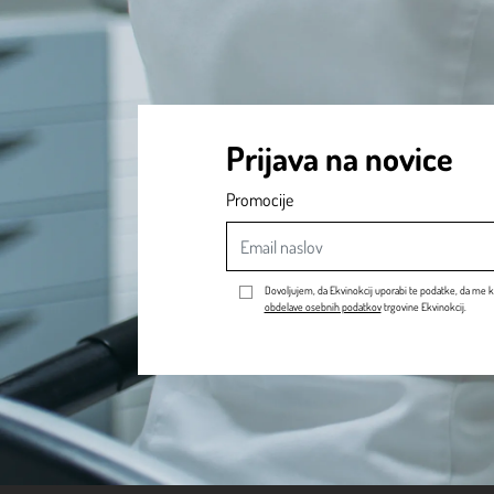
Prijava na novice
Promocije
Dovoljujem, da Ekvinokcij uporabi te podatke, da me k
obdelave osebnih podatkov
trgovine Ekvinokcij.