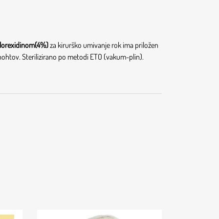
lorexidinom(4%)
za kirurško umivanje rok ima priložen
 nohtov. Sterilizirano po metodi ETO (vakum-plin).