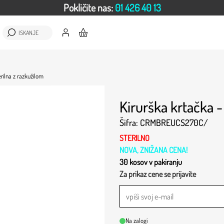
Pokličite nas:
01 426 40 13
ISKANJE
erilna z razkužilom
Kirurška krtačka -
Šifra: CRMBREUCS270C/
STERILNO
NOVA, ZNIŽANA CENA!
30 kosov v pakiranju
Za prikaz cene se prijavite
Na zalogi