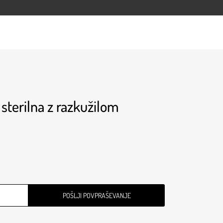
 sterilna z razkužilom
POŠLJI POVPRAŠEVANJE