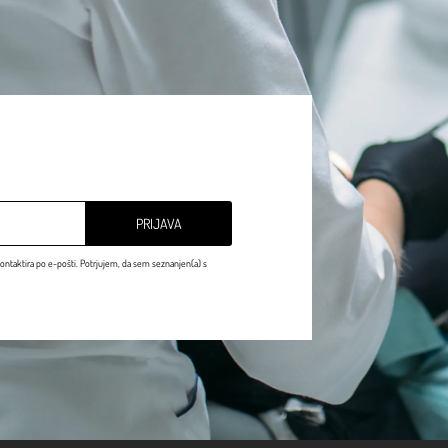
PRIJAVA
ontaktira po e-pošti. Potrjujem, da sem seznanjen(a) s