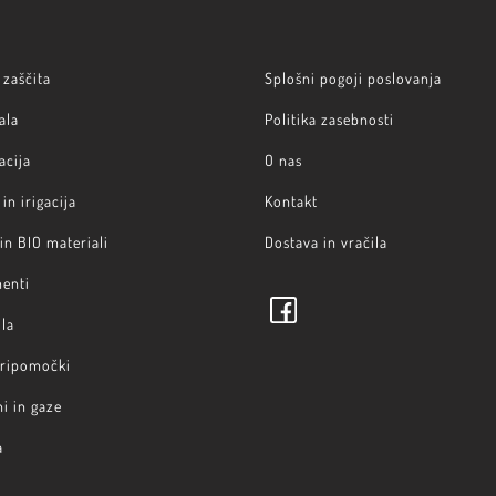
zaščita
Splošni pogoji poslovanja
ala
Politika zasebnosti
acija
O nas
in irigacija
Kontakt
 in BIO materiali
Dostava in vračila
menti
la
pripomočki
i in gaze
a