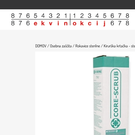
Domov
Trgovina
Članki
O nas
Kontakt
DOMOV /
Osebna zaščita /
Rokavice sterilne /
Kirurška krtačka - st