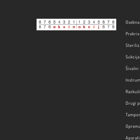
Osebna 
Prekriv
Steriliz
Sukcija 
Šivalni
Instru
Razkuži
Drugi 
Tampon
Oprem
Aparati