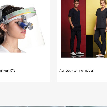
ni vizir R43
Acri Set - temno moder