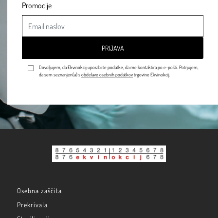
Promocije
PRIJAVA
Dovoljujem, da Ekvinokcij uporabi te podatke, da me kontaktira po e-pošti. Potrjujem,
da sem seznanjen(a) s
obdelave osebnih podatkov
trgovine Ekvinokcij.
Osebna zaščita
Prekrivala