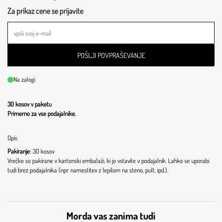
Za prikaz cene se prijavite
POŠLJI POVPRAŠEVANJE
Na zalogi
30 kosov v paketu
Primerno za vse podajalnike.
Opis
Pakiranje
: 30 kosov
Vrečke so pakirane v kartonski embalaži, ki jo vstavite v podajalnik. Lahko se uporabi
tudi brez podajalnika (npr. namestitev z lepilom na steno, pult, ipd.).
Morda vas zanima tudi