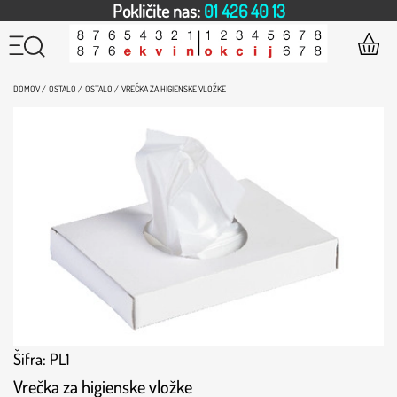
Pokličite nas:
01 426 40 13
DOMOV /
OSTALO /
OSTALO /
VREČKA ZA HIGIENSKE VLOŽKE
Šifra: PL1
Vrečka za higienske vložke