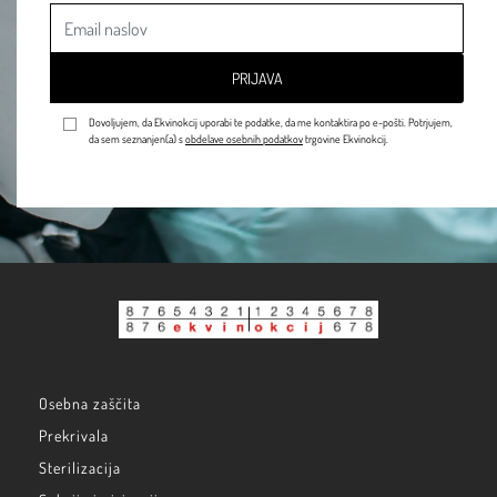
PRIJAVA
Dovoljujem, da Ekvinokcij uporabi te podatke, da me kontaktira po e-pošti. Potrjujem,
da sem seznanjen(a) s
obdelave osebnih podatkov
trgovine Ekvinokcij.
Osebna zaščita
Prekrivala
Sterilizacija